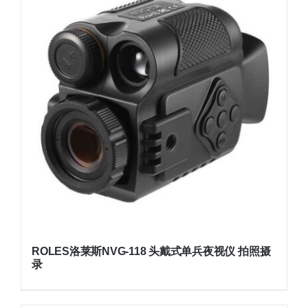
ROLES洛莱斯NVG-118 头戴式单兵夜视仪 拍照摄
录