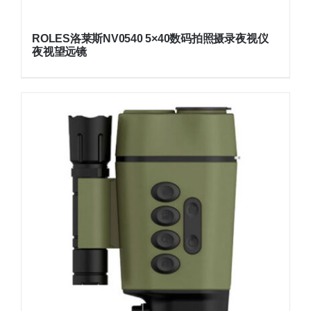
ROLES洛莱斯NV0540 5×40数码拍照摄录夜视仪
夜视望远镜