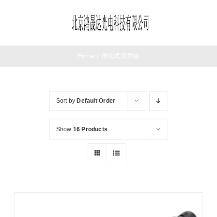
Skip
to
Toggle
content
Navigation
首页
Home
/
伸缩式观察镜
望远镜
Sort by
Default Order
夜视仪
Show
16 Products
测距仪