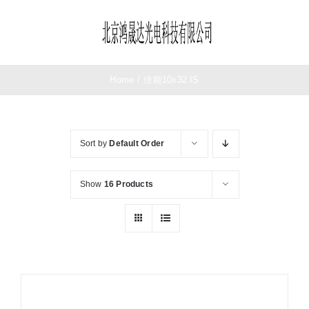
Skip
to
Toggle
content
Navigation
首页
Home
/
佳能10x32 IS
望远镜
Sort by
Default Order
夜视仪
Show
16 Products
测距仪