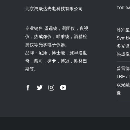
TOP R
北京鸿晟达光电科技有限公司
产品
专业销售 望远镜，测距仪，夜视
脉冲星P
仪，热成像仪，瞄准镜，酒精检
Symbi
测仪等光学电子仪器。
多光谱
品牌：尼康，博士能，施华洛世
热成像
奇，蔡司，徕卡，博冠，奥林巴
普雷德P
斯等。
LRF /
双光融
像