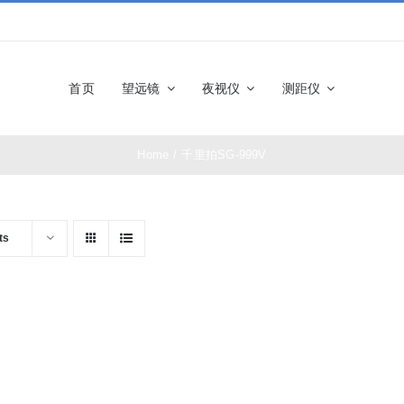
首页
望远镜
夜视仪
测距仪
Home
/
千里拍SG-999V
佳能望远镜
博士能望
奥林巴斯望远镜
富士望远
ts
尼康望远镜
徕卡望远
施华洛世奇望远
科娃望远
镜