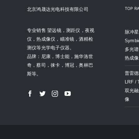
TOP R
北京鸿晟达光电科技有限公司
产品
专业销售 望远镜，测距仪，夜视
脉冲星P
仪，热成像仪，瞄准镜，酒精检
Symbi
测仪等光学电子仪器。
多光谱
品牌：尼康，博士能，施华洛世
热成像
奇，蔡司，徕卡，博冠，奥林巴
普雷德P
斯等。
LRF /
双光融
像