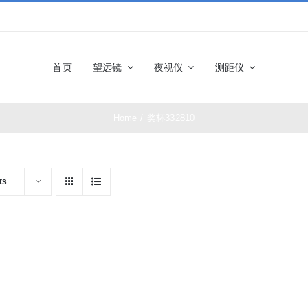
首页
望远镜
夜视仪
测距仪
Home
/
奖杯332810
佳能望远镜
博士能望
奥林巴斯望远镜
富士望远
ts
尼康望远镜
徕卡望远
施华洛世奇望远
科娃望远
镜