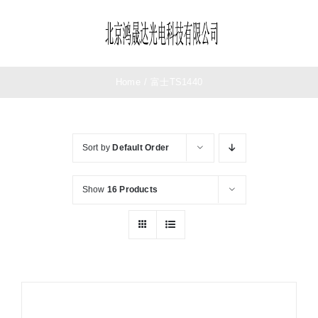
Skip
to
Toggle
content
Navigation
首页
Home
/
富士TS1440
望远镜
Sort by
Default Order
夜视仪
Show
16 Products
测距仪