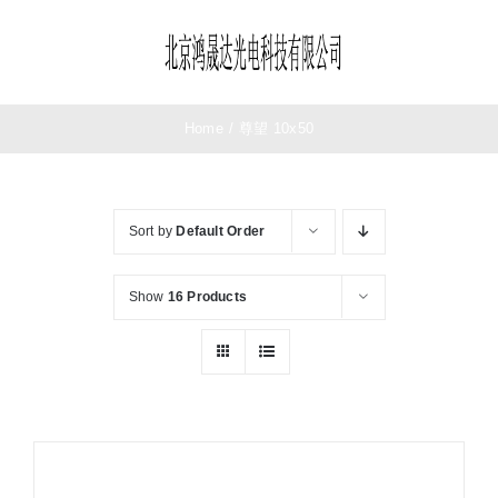
Skip
to
Toggle
content
Navigation
首页
Home
/
尊望 10x50
望远镜
Sort by
Default Order
夜视仪
Show
16 Products
测距仪