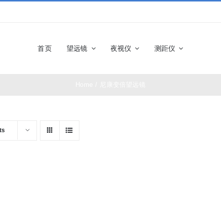
首页
望远镜
夜视仪
测距仪
Home
/
尼康变倍望远镜
佳能望远镜
博士能望
奥林巴斯望远镜
富士望远
ts
尼康望远镜
徕卡望远
施华洛世奇望远
科娃望远
镜