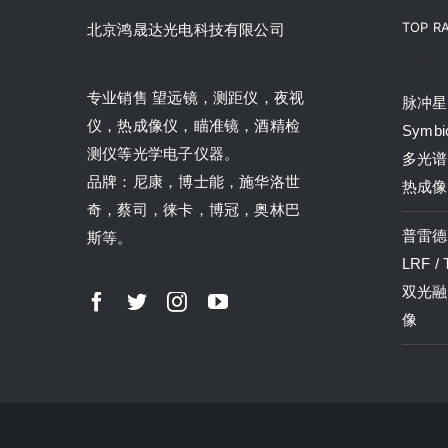
TOP R
北京鸿晟达光电科技有限公司
产品
专业销售 望远镜，测距仪，夜视
脉冲星P
仪，热成像仪，瞄准镜，酒精检
Symbi
测仪等光学电子仪器。
多光谱
品牌：尼康，博士能，施华洛世
热成像
奇，蔡司，徕卡，博冠，奥林巴
普雷德P
斯等。
LRF /
双光融
像