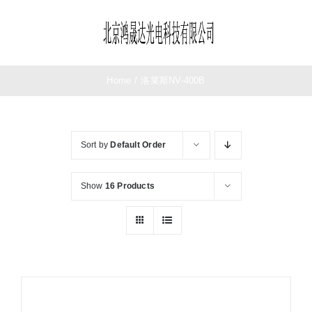
Skip
to
Toggle
content
Navigation
首页
Home
/
洛莱斯NV-400B
望远镜
Sort by
Default Order
夜视仪
Show
16 Products
测距仪