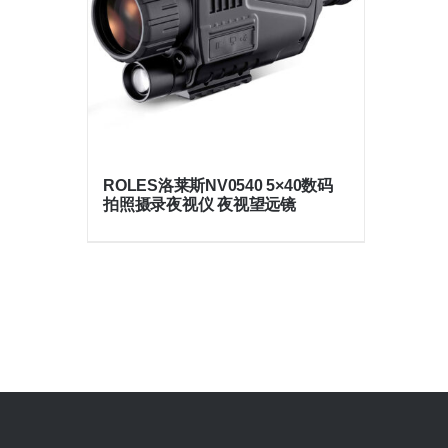
ROLES洛莱斯NV0540 5×40数码
拍照摄录夜视仪 夜视望远镜