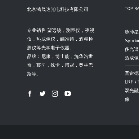
TOP R
北京鸿晟达光电科技有限公司
产品
专业销售 望远镜，测距仪，夜视
脉冲星P
仪，热成像仪，瞄准镜，酒精检
Symbi
测仪等光学电子仪器。
多光谱
品牌：尼康，博士能，施华洛世
热成像
奇，蔡司，徕卡，博冠，奥林巴
普雷德P
斯等。
LRF /
双光融
像