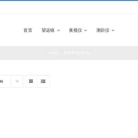
首页
望远镜
夜视仪
测距仪
Home
/
洛莱斯NV0540
佳能望远镜
博士能望
奥林巴斯望远镜
富士望远
ts
尼康望远镜
徕卡望远
施华洛世奇望远
科娃望远
镜