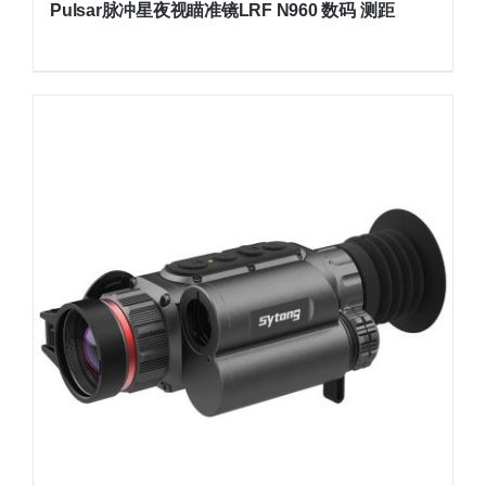
Pulsar脉冲星夜视瞄准镜LRF N960 数码 测距
原
当
价
前
为：
价
¥17,000.00。
格
为：
¥13,500.00。