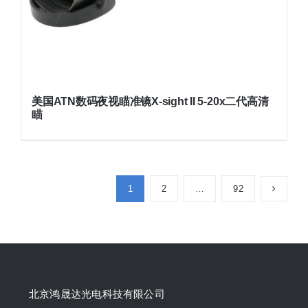
美国ATN数码夜视瞄准镜X-sight II 5-20x二代高清
瞄
原
当
价
前
为：
价
¥9,800.00。
格
1
2
…
92
为：
¥8,800.00。
北京鸿晟达光电科技有限公司