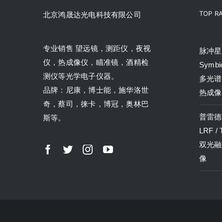
TOP R
北京鸿晟达光电科技有限公司
产品
专业销售 望远镜，测距仪，夜视
脉冲星P
仪，热成像仪，瞄准镜，酒精检
Symbi
测仪等光学电子仪器。
多光谱
品牌：尼康，博士能，施华洛世
热成像
奇，蔡司，徕卡，博冠，奥林巴
普雷德P
斯等。
LRF /
双光融
像