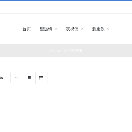
首页
望远镜
夜视仪
测距仪
Home
/
384热成像
佳能望远镜
博士能望
奥林巴斯望远镜
富士望远
ts
尼康望远镜
徕卡望远
施华洛世奇望远
科娃望远
镜