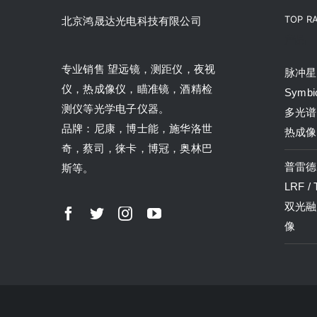
TOP R
北京鸿晟达光电科技有限公司
产品
专业销售 望远镜，测距仪，夜视
脉冲星P
仪，热成像仪，瞄准镜，酒精检
Symbi
测仪等光学电子仪器。
多光谱
品牌：尼康，博士能，施华洛世
热成像
奇，蔡司，徕卡，博冠，奥林巴
普雷德P
斯等。
LRF /
双光融
像