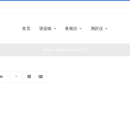
首页
望远镜
夜视仪
测距仪
Home
/
BluHorizons 8X22
佳能望远镜
博士能望
奥林巴斯望远镜
富士望远
ts
尼康望远镜
徕卡望远
施华洛世奇望远
科娃望远
镜