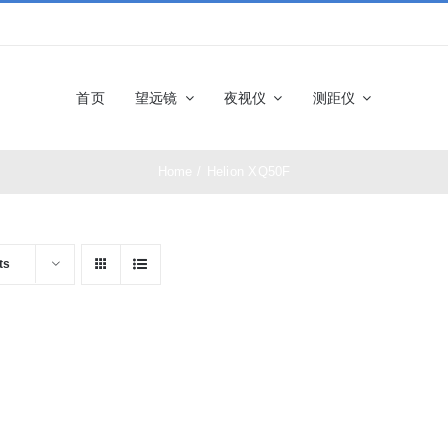
首页
望远镜
夜视仪
测距仪
Home
/
Helion XQ50F
佳能望远镜
博士能望
奥林巴斯望远镜
富士望远
ts
尼康望远镜
徕卡望远
施华洛世奇望远
科娃望远
镜