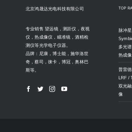
TOP R
北京鸿晟达光电科技有限公司
产品
专业销售 望远镜，测距仪，夜视
脉冲星P
仪，热成像仪，瞄准镜，酒精检
Symbi
测仪等光学电子仪器。
多光谱
品牌：尼康，博士能，施华洛世
热成像
奇，蔡司，徕卡，博冠，奥林巴
普雷德P
斯等。
LRF /
双光融
像