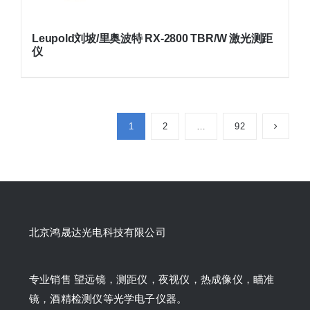
Leupold刘坡/里奥波特 RX-2800 TBR/W 激光测距
仪
1
2
…
92
北京鸿晟达光电科技有限公司
专业销售 望远镜，测距仪，夜视仪，热成像仪，瞄准
镜，酒精检测仪等光学电子仪器。