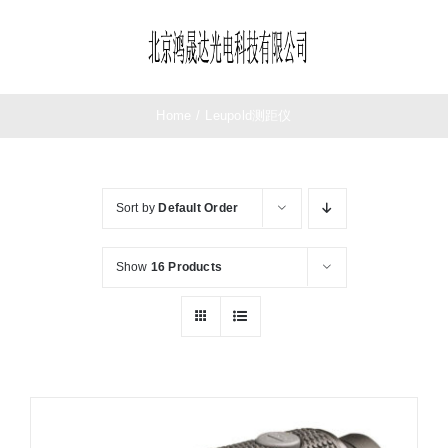
Skip
to
Toggle
content
Navigation
首页
Home
/
Leupold测距仪
望远镜
Sort by
Default Order
夜视仪
Show
16 Products
测距仪