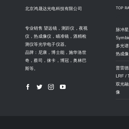
TOP R
北京鸿晟达光电科技有限公司
产品
专业销售 望远镜，测距仪，夜视
脉冲星P
仪，热成像仪，瞄准镜，酒精检
Symbi
测仪等光学电子仪器。
多光谱
品牌：尼康，博士能，施华洛世
热成像
奇，蔡司，徕卡，博冠，奥林巴
普雷德P
斯等。
LRF /
双光融
像