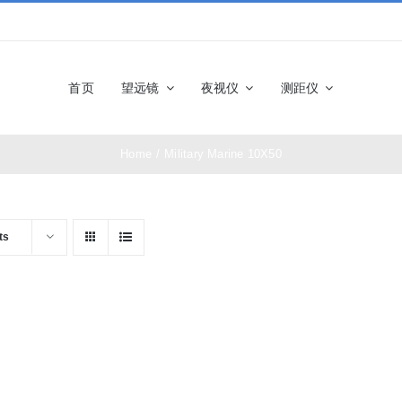
首页
望远镜
夜视仪
测距仪
Home
/
Military Marine 10X50
佳能望远镜
博士能望
奥林巴斯望远镜
富士望远
ts
尼康望远镜
徕卡望远
施华洛世奇望远
科娃望远
镜