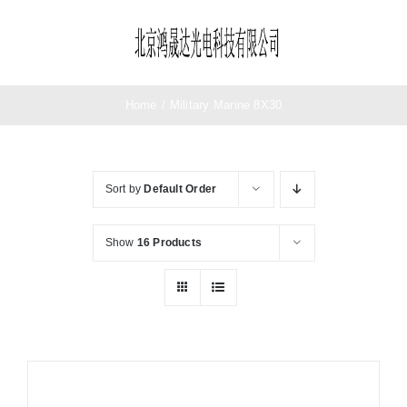
Skip
to
Toggle
content
Navigation
首页
Home
/
Military Marine 8X30
望远镜
Sort by
Default Order
夜视仪
Show
16 Products
测距仪