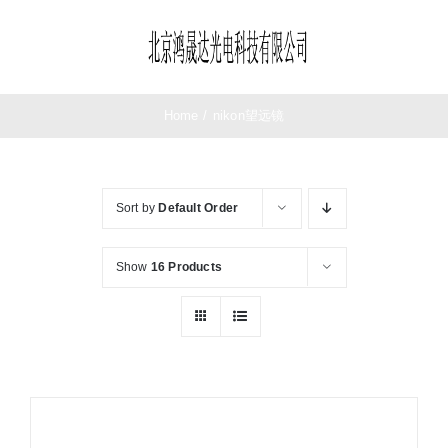
Skip
to
Toggle
content
Navigation
Home
/
nikon望远镜
首页
Sort by
Default Order
望远镜
Show
16 Products
夜视仪
测距仪