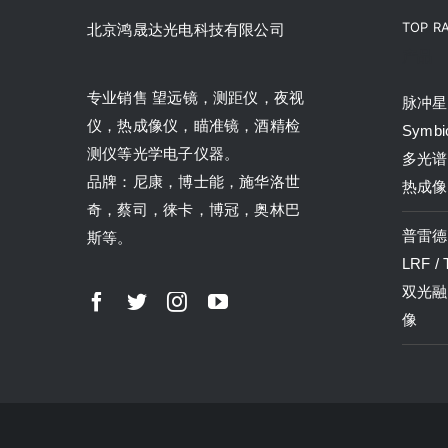
TOP R
北京鸿晟达光电科技有限公司
产品
专业销售 望远镜，测距仪，夜视
脉冲星P
仪，热成像仪，瞄准镜，酒精检
Symbi
测仪等光学电子仪器。
多光谱
品牌：尼康，博士能，施华洛世
热成像
奇，蔡司，徕卡，博冠，奥林巴
普雷德P
斯等。
LRF /
双光融
像