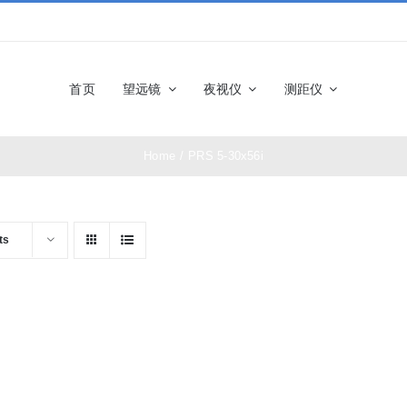
首页
望远镜
夜视仪
测距仪
Home
/
PRS 5-30x56i
佳能望远镜
博士能望
奥林巴斯望远镜
富士望远
ts
尼康望远镜
徕卡望远
施华洛世奇望远
科娃望远
镜