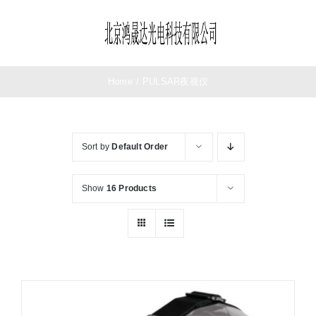
Skip
to
Toggle
content
Navigation
首页
Home
/
PULSAR夜视仪
望远镜
Sort by
Default Order
夜视仪
Show
16 Products
测距仪