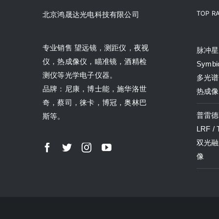
TOP R
北京鸿晟达光电科技有限公司
产品
专业销售 望远镜，测距仪，夜视
脉冲星P
仪，热成像仪，瞄准镜，酒精检
Symbi
测仪等光学电子仪器。
多光谱
品牌：尼康，博士能，施华洛世
热成像
奇，蔡司，徕卡，博冠，奥林巴
普雷德P
斯等。
LRF /
双光融
像