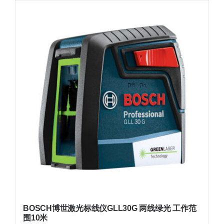
BOSCH博世激光标线仪GLL30G 两线绿光 工作范
围10米