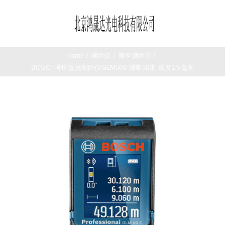
Skip
to
Toggle
content
Navigation
首页
Home
/
测距仪
/
博世测距仪
/
BOSCH博世激光测距仪GLM500 测量50米 精度1.5毫米
望远镜
夜视仪
测距仪