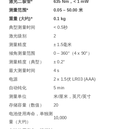
激光二极管*
635 Nm，< 1 mW
测量范围*
0.05 – 50.00
米
重量 (大约)*
0.1
kg
典型测量时间
< 0.5秒
激光级别
2
测量精度
± 1.5毫米
倾角测量范围
0 – 360°（4 x 90°）
测量精度（典型）
± 0.2°
最大测量时间
4 s
电源
2 x 1.5伏 LR03 (AAA)
自动钝化
5 min
测量单位
米/厘米，英尺/英寸
存储容量（数值）
20
电池使用寿命，单独测
10,000
量（大约）