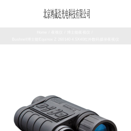
Skip
to
Toggle
content
Navigation
首页
Home
/
夜视仪
/
博士能夜视仪
/
Bushnell博士能Equinox Z 260140 4.5X40红外数码摄录夜视仪
望远镜
夜视仪
测距仪