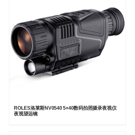
ROLES洛莱斯NV0540 5×40数码拍照摄录夜视仪
夜视望远镜