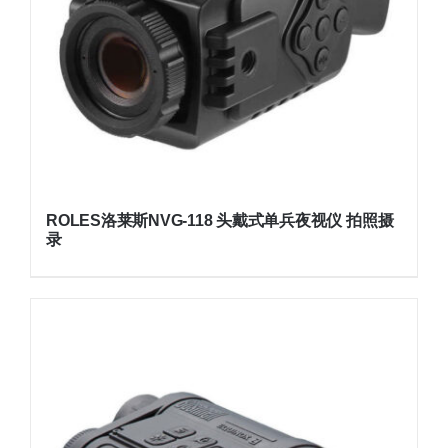
ROLES洛莱斯NVG-118 头戴式单兵夜视仪 拍照摄
录