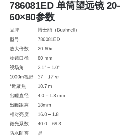
786081ED 单筒望远镜 20-
60×80参数
品牌
博士能（Bushnell）
型号
786081ED
放大倍数
20-60x
物镜口径
80 mm
视场角
2.1° – 1.0°
1000m视野
37 – 17 m
*近聚焦
10.7 m
出瞳直径
4.0 – 1.3 mm
出瞳距离
18mm
相对亮度
16.0 – 1.8
微光系数
40.0 – 69.3
防水防雾
是