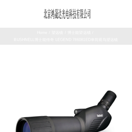
Skip
to
Toggle
content
Navigation
首页
Home
/
望远镜
/
博士能望远镜
/
BUSHNELL博士能传奇 LEGEND 786081ED单筒观鸟望远镜
望远镜
夜视仪
测距仪