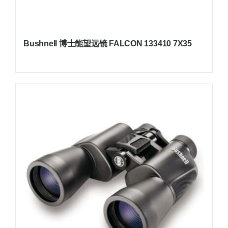
Bushnell 博士能望远镜 FALCON 133410 7X35
原
当
价
前
为：
价
¥550.00。
格
为：
¥410.00。