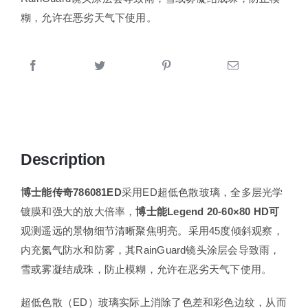
糊，允许在恶劣天气下使用。
Description
博士能传奇786081ED
采用ED超低色散玻璃，全多层光学
镀膜和强大的放大倍率，
博士能Legend 20-60×80 HD可
观测遥远的景物细节清晰聚焦明亮。采用45度倾斜观察，
内充氮气防水和防雾，其RainGuard镜头涂层会导致雨，
雪或雾凝结成珠，防止模糊，允许在恶劣天气下使用。
超低色散（ED）玻璃实际上消除了色差和彩色边纹，从而