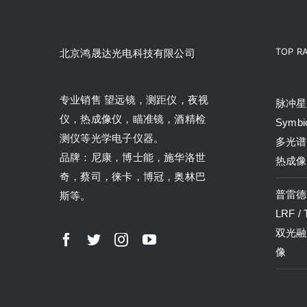
TOP R
北京鸿晟达光电科技有限公司
产品
专业销售 望远镜，测距仪，夜视
脉冲星P
仪，热成像仪，瞄准镜，酒精检
Symbi
测仪等光学电子仪器。
多光谱
品牌：尼康，博士能，施华洛世
热成像
奇，蔡司，徕卡，博冠，奥林巴
普雷德P
斯等。
LRF /
双光融
像