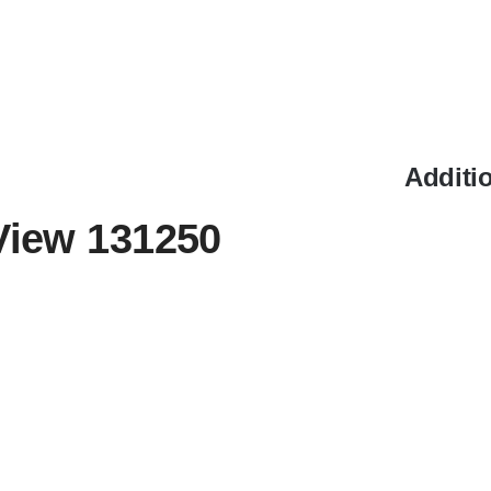
Additi
ew 131250