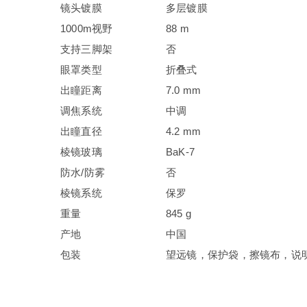
镜头镀膜
多层镀膜
1000m视野
88 m
支持三脚架
否
眼罩类型
折叠式
出瞳距离
7.0 mm
调焦系统
中调
出瞳直径
4.2 mm
棱镜玻璃
BaK-7
防水/防雾
否
棱镜系统
保罗
重量
845 g
产地
中国
包装
望远镜，保护袋，擦镜布，说