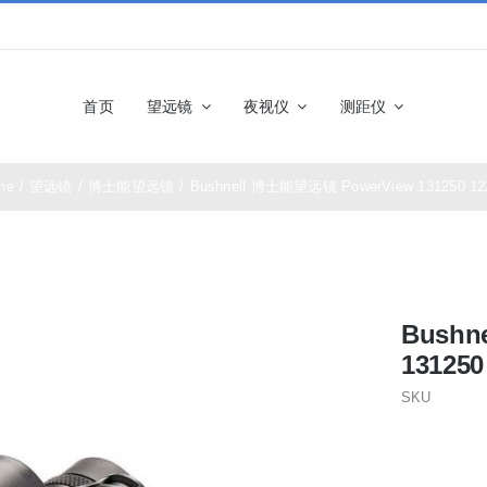
首页
望远镜
夜视仪
测距仪
me
/
望远镜
/
博士能望远镜
/
Bushnell 博士能望远镜 PowerView 131250 12
佳能望远镜
博士能望
奥林巴斯望远镜
富士望远
Bushn
尼康望远镜
徕卡望远
131250
SKU
施华洛世奇望远
科娃望远
镜