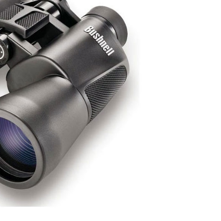
米尔特望远镜
肯高望远