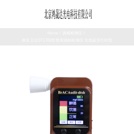
Skip
to
Toggle
content
Navigation
首页
Home
/
酒精检测仪
/
路安卫士DT1700型警用酒精检测仪 无线蓝牙打印型
望远镜
夜视仪
测距仪