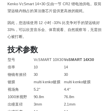
Kenko VcSmart 14×30 仅由一节 CR2 锂电池供电。双筒
望远镜内独占的算法微芯片提供更高效的能耗。
因此，您连续使用 12 小时 -33% 比竞争对手的望远镜好
33%，可以欣赏音乐会、体育观看、自然观察等，无需担
心被打断。
技术参数
型号
VcSMART 10X30
VcSMART 14X30
倍率
10
14
物镜有效径
30
30
镀膜
multi kenko镀膜
multi kenko镀膜
视场角
5.2°
4.4°
1000米视野
90.8m
76.8m
出瞳直径
3mm
2.1mm