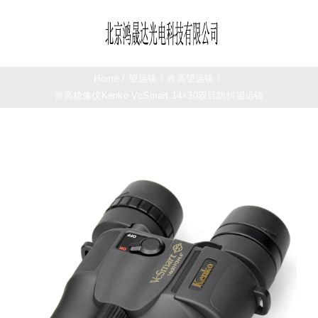
Skip
to
Toggle
content
Navigation
首页
Home
/
望远镜
/
肯高望远镜
/
肯高稳像仪Kenko VcSmart 14×30双目防抖望远镜
望远镜
夜视仪
测距仪