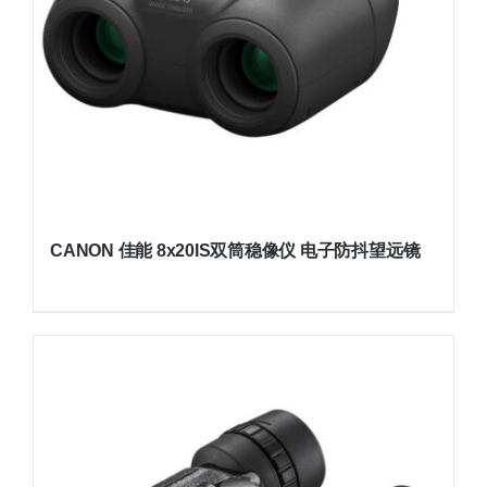
CANON 佳能 8x20IS双筒稳像仪 电子防抖望远镜