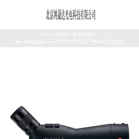
Skip
to
Toggle
content
Navigation
首页
Home
/
望远镜
/
徕卡望远镜
/
徕卡单筒望远镜Leica APO TELEVID 82 弯角45度型 观鸟镜
望远镜
夜视仪
测距仪