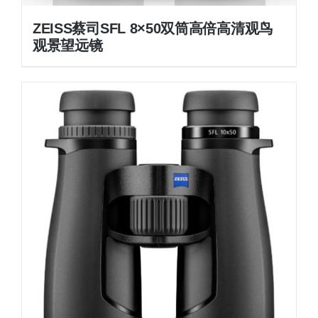
ZEISS蔡司SFL 8×50双筒高倍高清观鸟
观景望远镜