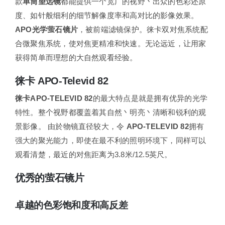
款
单筒望远镜
都能提供一个宽广的视野丶出众的色彩还原
度、如针般细利的细节解像度率和高对比的影像效果。
APO光学萤石镜片
，被前端滤镜保护。徕卡双对焦系统配
合微聚焦系统，使对焦更精准和快速。无论远近，让用家
获得简单而理想的大自然观看经验。
徕卡 APO-Televid 82
徕卡APO-TELEVID 82
的最大特点是就是拥有优异的光学
特性。整个视野都覆盖着其自然丶明亮丶清晰和锐利的观
景影像。 由於物镜直径较大，令
APO-TELEVID 82
拥有
强大的聚光能力，即使在最不利的照明环境下，同样可以
观看清楚，最近的对焦距离为3.8米/12.5英尺。
优秀的萤石镜片
卓越的色彩饱和度和高反差