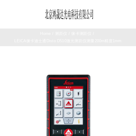
Skip
to
Toggle
content
Navigation
首页
Home
/
测距仪
/
徕卡测距仪
/
LEICA徕卡迪士通Disto D510激光测距仪测量200m精度1mm
望远镜
夜视仪
测距仪