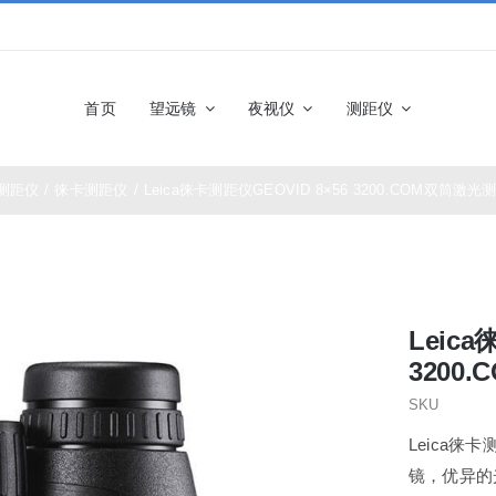
首页
望远镜
夜视仪
测距仪
测距仪
/
徕卡测距仪
/
Leica徕卡测距仪GEOVID 8×56 3200.COM双筒激
佳能望远镜
博士能望
奥林巴斯望远镜
富士望远
Leica
尼康望远镜
徕卡望远
3200
SKU
施华洛世奇望远
科娃望远
Leica徕卡
镜
镜，优异的