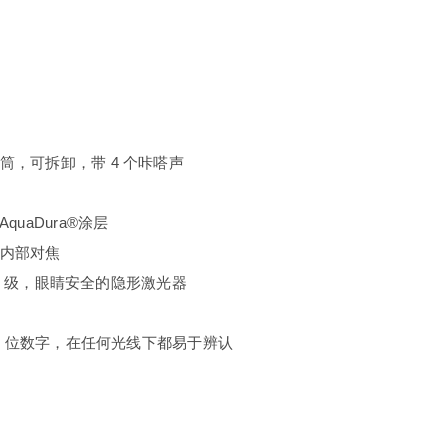
筒，可拆卸，带 4 个咔嗒声
quaDura®涂层
内部对焦
A 1 级，眼睛安全的隐形激光器
 4 位数字，在任何光线下都易于辨认