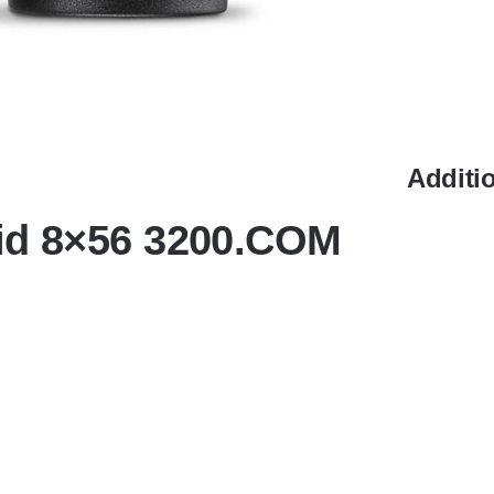
Additi
8×56 3200.COM