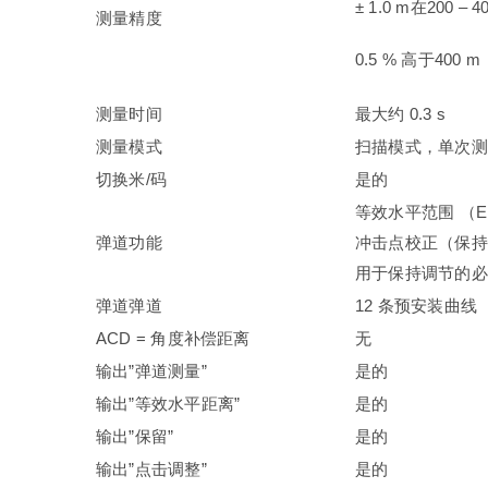
± 1.0 m在200 – 
测量精度
0.5 % 高于400 m
测量时间
最大约 0.3 s
测量模式
扫描模式，单次测
切换米/码
是的
等效水平范围 （E
弹道功能
冲击点校正（保持
用于保持调节的必
弹道弹道
12 条预安装曲线
ACD = 角度补偿距离
无
输出”弹道测量”
是的
输出”等效水平距离”
是的
输出”保留”
是的
输出”点击调整”
是的