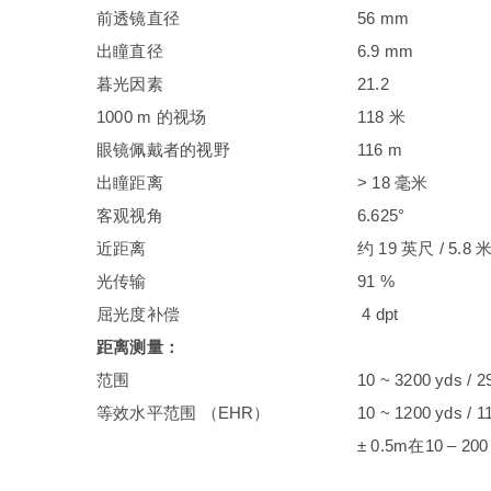
前透镜直径
56 mm
出瞳直径
6.9 mm
暮光因素
21.2
1000 m 的视场
118 米
眼镜佩戴者的视野
116 m
出瞳距离
> 18 毫米
客观视角
6.625°
近距离
约 19 英尺 / 5.8 
光传输
91 %
屈光度补偿
4 dpt
距离测量：
范围
10 ~ 3200 yds / 
等效水平范围 （EHR）
10 ~ 1200 yds / 
± 0.5m在10 – 20