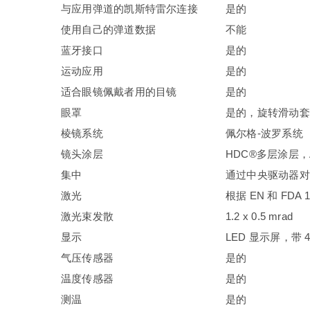
与应用弹道的凯斯特雷尔连接
是的
使用自己的弹道数据
不能
蓝牙接口
是的
运动应用
是的
适合眼镜佩戴者用的目镜
是的
眼罩
是的，旋转滑动套
棱镜系统
佩尔格-波罗系统
镜头涂层
HDC®多层涂层，A
集中
通过中央驱动器对
激光
根据 EN 和 FD
激光束发散
1.2 x 0.5 mrad
显示
LED 显示屏，带
气压传感器
是的
温度传感器
是的
测温
是的