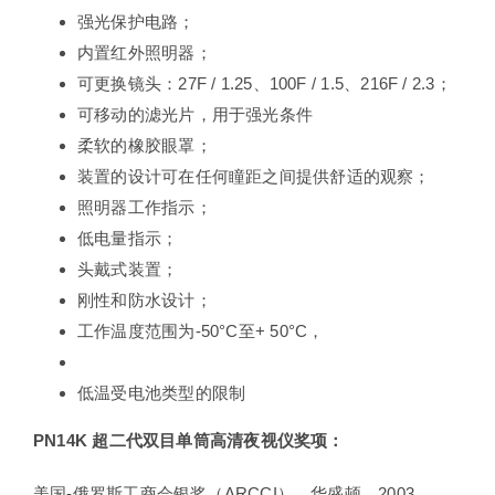
强光保护电路；
内置红外照明器；
可更换镜头：27F / 1.25、100F / 1.5、216F / 2.3；
可移动的滤光片，用于强光条件
柔软的橡胶眼罩；
装置的设计可在任何瞳距之间提供舒适的观察；
照明器工作指示；
低电量指示；
头戴式装置；
刚性和防水设计；
工作温度范围为-50°C至+ 50°C，
低温受电池类型的限制
PN14K 超二代双目单筒高清夜视仪奖项：
美国-俄罗斯工商会银奖（ARCCI），华盛顿，2003