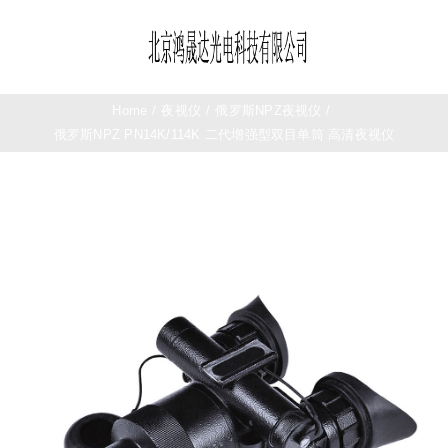
Skip
to
Toggle
content
Navigation
首页
Home
/
夜视仪
/
俄罗斯NPZ夜视仪
/
俄罗斯NPZ PN14K/114K 二代增强型双目单筒 高清夜视仪
望远镜
夜视仪
测距仪