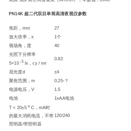
PN14K 超二代双目单筒高清夜视仪参数
焦距，mm
27
放大倍率，x
1个
视场角，度
40
光照下分辨率
0.82
-3
5×10
lx，cy / mr
屈光度d
±4
聚焦范围，m
0.25-？
电源电压，V
1.5
电池
1xAA电池
o
T = 20±5
C，mA时
120/240
的最大消耗电流，不带
照明器/带照明器