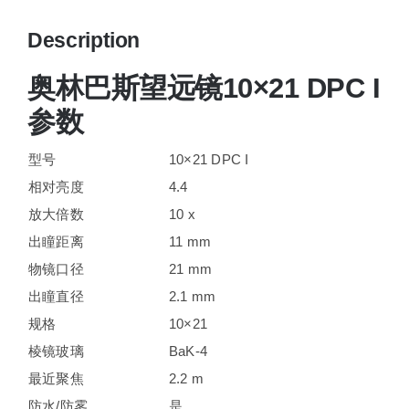
Description
奥林巴斯望远镜10×21 DPC I
参数
型号
10×21 DPC I
相对亮度
4.4
放大倍数
10 x
出瞳距离
11 mm
物镜口径
21 mm
出瞳直径
2.1 mm
规格
10×21
棱镜玻璃
BaK-4
最近聚焦
2.2 m
防水/防雾
是