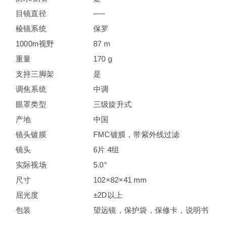
目镜直径
—–
棱镜系统
保罗
1000m视野
87 m
重量
170 g
支持三脚架
是
调焦系统
中调
眼罩类型
三级旋升式
产地
中国
镜头镀膜
FMC镀膜，带紫外线过滤
镜头
6片 4组
实际视场
5.0°
尺寸
102×82×41 mm
屈光度
±2D以上
包装
望远镜，保护袋，保修卡，说明书