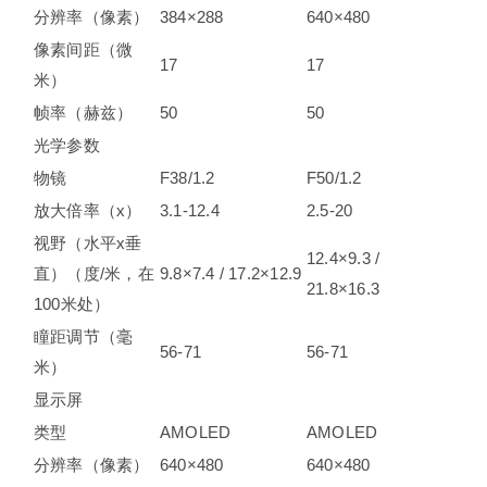
分辨率（像素）
384×288
640×480
像素间距（微
17
17
米）
帧率（赫兹）
50
50
光学参数
物镜
F38/1.2
F50/1.2
放大倍率（x）
3.1-12.4
2.5-20
视野（水平x垂
12.4×9.3 /
直）（度/米，在
9.8×7.4 / 17.2×12.9
21.8×16.3
100米处）
瞳距调节（毫
56-71
56-71
米）
显示屏
类型
AMOLED
AMOLED
分辨率（像素）
640×480
640×480