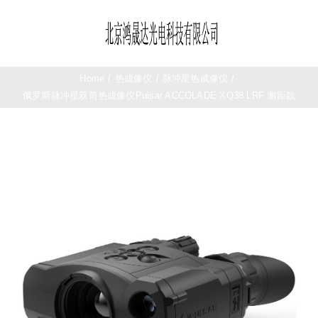
Skip
to
Toggle
content
Navigation
首页
Home
/
热成像仪
/
脉冲星热成像仪
/
俄罗斯脉冲星双筒热成像仪Pulsar ACCOLADE XQ38 LRF 测距款
望远镜
夜视仪
测距仪