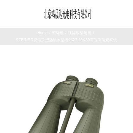
Skip
to
Toggle
content
Navigation
首页
Home
/
望远镜
/
视得乐望远镜
/
STEINER视得乐望远镜瞭望者2627 20X80高倍高清观察镜
望远镜
夜视仪
测距仪