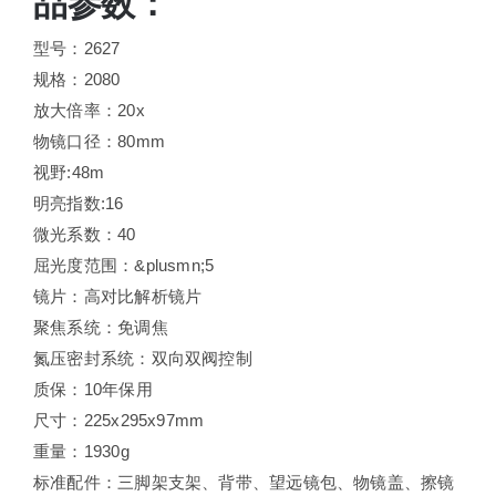
品参数：
型号：2627
规格：2080
放大倍率：20x
物镜口径：80mm
视野:48m
明亮指数:16
微光系数：40
屈光度范围：&plusmn;5
镜片：高对比解析镜片
聚焦系统：免调焦
氮压密封系统：双向双阀控制
质保：10年保用
尺寸：225x295x97mm
重量：1930g
标准配件：三脚架支架、背带、望远镜包、物镜盖、擦镜