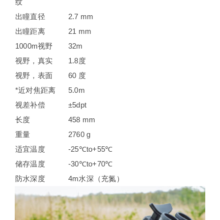
纹
出瞳直径
2.7 mm
出瞳距离
21 mm
1000m视野
32m
视野，真实
1.8度
视野，表面
60 度
*近对焦距离
5.0m
视差补偿
±5dpt
长度
458 mm
重量
2760 g
适宜温度
-25℃to+55℃
储存温度
-30℃to+70℃
防水深度
4m水深（充氮）