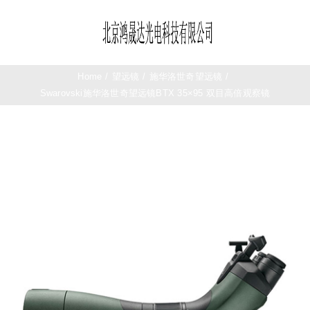
Skip
to
Toggle
content
Navigation
首页
Home
/
望远镜
/
施华洛世奇望远镜
/
Swarovski施华洛世奇望远镜BTX 35×95 双目高倍观察镜
望远镜
夜视仪
测距仪