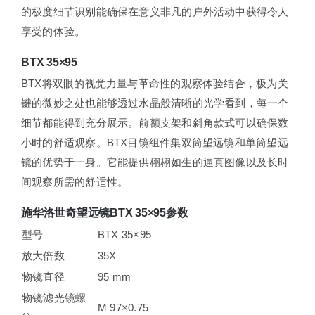
的极度细节识别能确保在意义非凡的户外活动中获得令人
享受的体验。
BTX 35×95
BTX将双眼的视觉力量与革命性的观察体验结合，极为关
键的微妙之处也能够透过水晶般清晰的光学看到，每一个
细节都能得到充分展示。前额支架和斜角款式可以确保数
小时的舒适观察。BTX目镜组件集双筒望远镜和单筒望远
镜的优势于一身。它能提供栩栩如生的逼真图像以及长时
间观察所需的舒适性。
施华洛世奇望远镜BTX 35×95参数
型号
BTX 35×95
放大倍数
35X
物镜直径
95 mm
物镜滤光镜螺
M 97×0.75