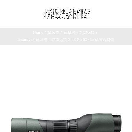
Skip
to
Toggle
content
Navigation
首页
Home
/
望远镜
/
施华洛世奇望远镜
/
Swarovski施华洛世奇望远镜 STX 25-60×65 单筒观鸟镜
望远镜
夜视仪
测距仪