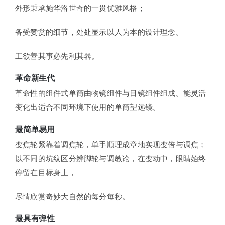
外形秉承施华洛世奇的一贯优雅风格；
备受赞赏的细节，处处显示以人为本的设计理念。
工欲善其事必先利其器。
革命新生代
革命性的组件式单筒由物镜组件与目镜组件组成。能灵活
变化出适合不同环境下使用的单筒望远镜。
最简单易用
变焦轮紧靠着调焦轮，单手顺理成章地实现变倍与调焦；
以不同的坑纹区分辨脚轮与调教论，在变动中，眼睛始终
停留在目标身上，
尽情欣赏奇妙大自然的每分每秒。
最具有弹性