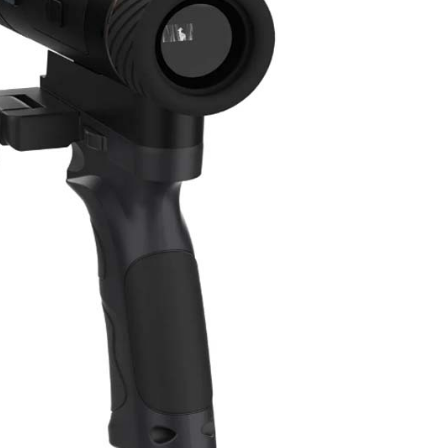
米尔特望远镜
肯高望远