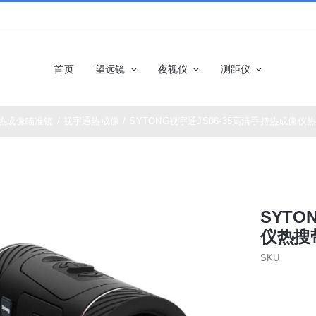
首页
望远镜
夜视仪
测距仪
热成像瞄准镜
/
视宇通热成像
/
SYTONG视宇通JS06-35高清手持热成像仪
佳能望远镜
博士能望
奥林巴斯望远镜
富士望远
SYTO
尼康望远镜
徕卡望远
仪热搜
SKU
施华洛世奇望远
科娃望远
镜