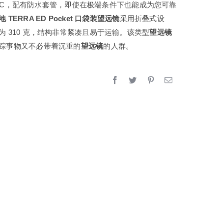
+63°C，配有防水套管，即使在极端条件下也能成为您可靠
地 TERRA ED Pocket 口袋装望远镜
采用折叠式设
镜
为 310 克，结构非常紧凑且易于运输。该类型
望远镜
踪事物又不必带着沉重的
望远镜
的人群。