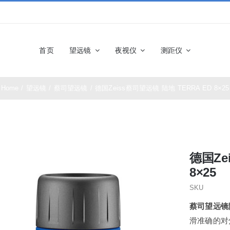
首页
望远镜
夜视仪
测距仪
Home
/
望远镜
/
蔡司望远镜
/
德国Zeiss蔡司望远镜 陆地 TERRA ED 8×25
佳能望远镜
博士能望
奥林巴斯望远镜
富士望远
德国Ze
尼康望远镜
徕卡望远
8×25
SKU
施华洛世奇望远
科娃望远
蔡司望远镜陆地
镜
滑准确的对