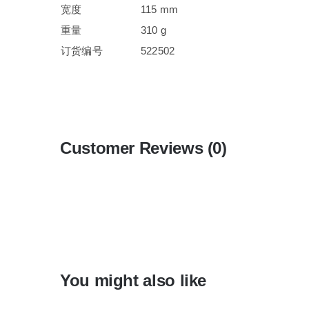
宽度
115 mm
重量
310 g
订货编号
522502
Customer Reviews (0)
You might also like