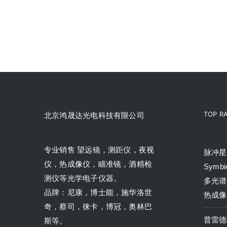
TOP R
北京鸿晟达光电科技有限公司
产品
专业销售 望远镜，测距仪，夜视
脉冲星P
仪，热成像仪，瞄准镜，酒精检
Symbi
测仪等光学电子仪器。
多光谱
品牌：尼康，博士能，施华洛世
热成像
奇，蔡司，徕卡，博冠，奥林巴
普雷德P
斯等。