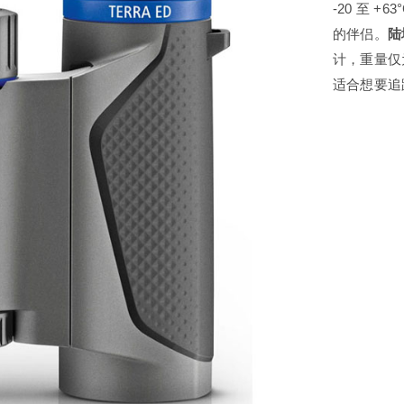
-20 至 
的伴侣。
陆
米尔特望远镜
肯高望远
计，重量仅
适合想要追