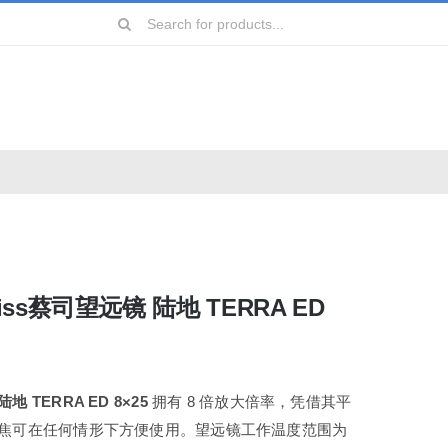
Search
for:
远镜
镜
iss蔡司望远镜 陆地 TERRA ED
镜
镜
 TERRA ED 8×25
拥有 8 倍放大倍率，凭借其平
焦可在任何情形下方便使用。望远镜工作温度范围为