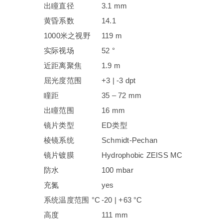
出瞳直径
3.1 mm
黄昏系数
14.1
1000米之视野
119 m
实际视场
52 °
近距离聚焦
1.9 m
屈光度范围
+3 | -3 dpt
瞳距
35 – 72 mm
出瞳范围
16 mm
镜片类型
ED类型
棱镜系统
Schmidt-Pechan
镜片镀膜
Hydrophobic ZEISS MC
防水
100 mbar
充氮
yes
系统温度范围 °C
-20 | +63 °C
高度
111 mm