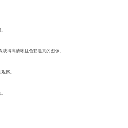
锁。
确保获得高清晰且色彩逼真的图像。
的观察。
焦。