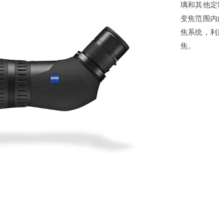
璃和其他定
变焦范围内
米尔特望远镜
肯高望远
焦系统，利
焦。