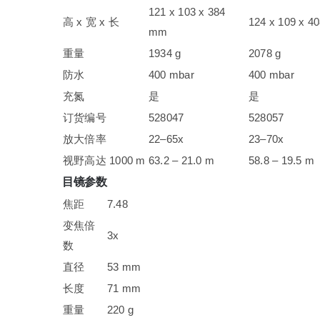
121 x 103 x 384
高 x 宽 x 长
124 x 109 x 4
mm
重量
1934 g
2078 g
防水
400 mbar
400 mbar
充氮
是
是
订货编号
528047
528057
放大倍率
22–65x
23–70x
视野高达 1000 m
63.2 – 21.0 m
58.8 – 19.5 m
目镜参数
焦距
7.48
变焦倍
3x
数
直径
53 mm
长度
71 mm
重量
220 g