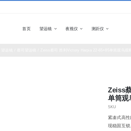
首页
望远镜
夜视仪
测距仪
望远镜
/
蔡司望远镜
/
Zeiss蔡司 胜利Victory Harpia 22-65×85单筒观
佳能望远镜
博士能望
奥林巴斯望远镜
富士望远
Zeiss蔡
尼康望远镜
徕卡望远
单筒观
SKU
施华洛世奇望远
科娃望远
紧凑式高性
镜
现稳固互锁