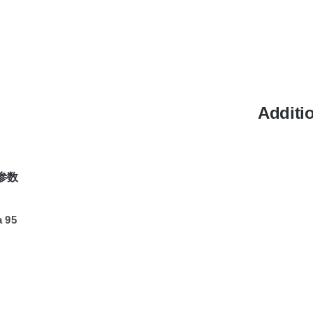
Additi
参数
a 95