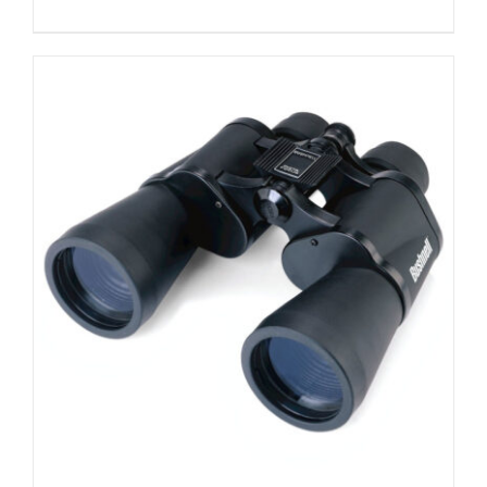
价
前
为：
价
¥550.00。
格
为：
¥410.00。