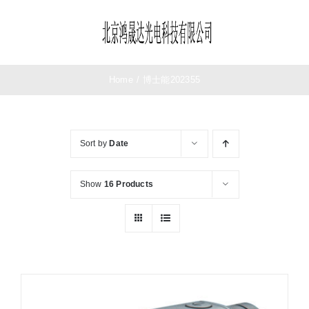
Skip
to
Toggle
content
Navigation
首页
Home
/
博士能202355
望远镜
Sort by
Date
夜视仪
Show
16 Products
测距仪