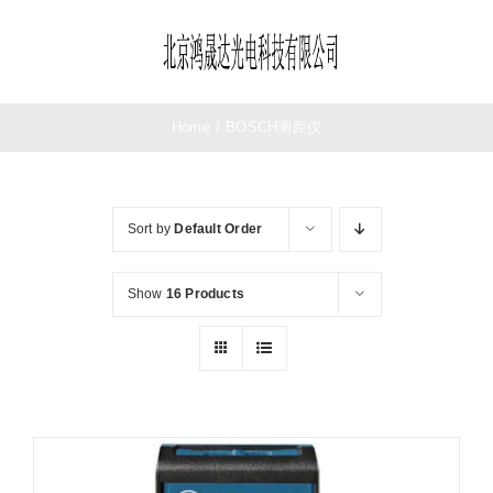
Skip
to
Toggle
content
Navigation
首页
Home
/
BOSCH测距仪
望远镜
Sort by
Default Order
夜视仪
Show
16 Products
测距仪