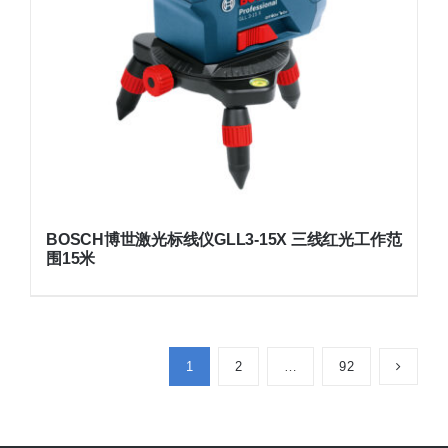
BOSCH博世激光标线仪GLL3-15X 三线红光工作范
围15米
1
2
…
92