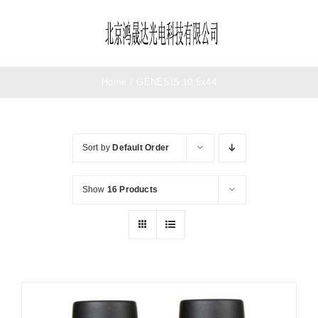
Skip
to
Toggle
content
Navigation
首页
Home
/
GENESIS 10.5x44
望远镜
Sort by
Default Order
夜视仪
Show
16 Products
测距仪