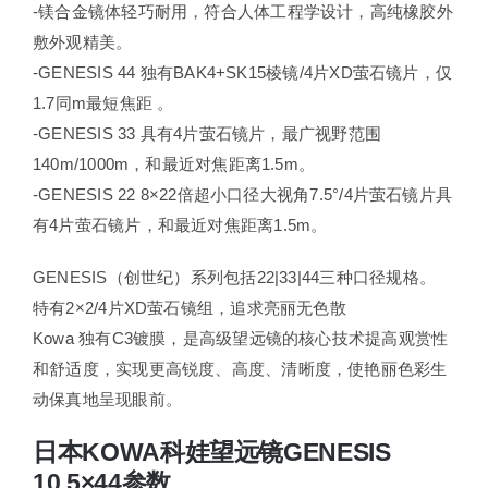
-镁合金镜体轻巧耐用，符合人体工程学设计，高纯橡胶外
敷外观精美。
-GENESIS 44 独有BAK4+SK15棱镜/4片XD萤石镜片，仅
1.7同m最短焦距 。
-GENESIS 33 具有4片萤石镜片，最广视野范围
140m/1000m，和最近对焦距离1.5m。
-GENESIS 22 8×22倍超小口径大视角7.5°/4片萤石镜片具
有4片萤石镜片，和最近对焦距离1.5m。
GENESIS（创世纪）系列包括22|33|44三种口径规格。
特有2×2/4片XD萤石镜组，追求亮丽无色散
Kowa 独有C3镀膜，是高级望远镜的核心技术提高观赏性
和舒适度，实现更高锐度、高度、清晰度，使艳丽色彩生
动保真地呈现眼前。
日本KOWA科娃望远镜GENESIS
10.5×44参数