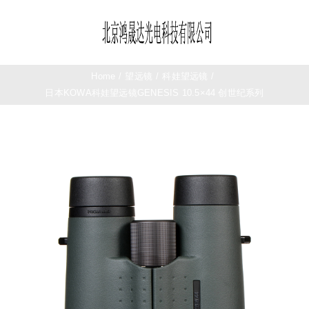
Skip
to
Toggle
content
Navigation
首页
Home
/
望远镜
/
科娃望远镜
/
日本KOWA科娃望远镜GENESIS 10.5×44 创世纪系列
望远镜
夜视仪
测距仪