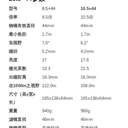
型号
8.5×44
10.5×44
倍率
8.5倍
10.5倍
物镜有效直径
44mm
44mm
最小焦距
1.7m
1.7m
实视野
7.0°
6.2°
瞳径
5.2mm
4.2mm
亮度
27
17.6
微光系数
19.3
21.5
出瞳距离
18.3mm
16.0mm
在1000m之视野
122.0m
108.0m
尺寸（高x宽x
165x138x64mm
165x138x64mm
长）
重量
940g
960g
滤镜直径
46mm
46mm
棱镜类型
屋脊棱镜
屋脊棱镜