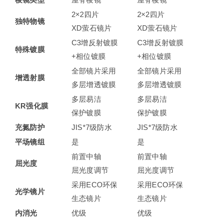
2×2四片
2×2四片
独特物镜
XD萤石镜片
XD萤石镜片
C3增反射镀膜
C3增反射镀膜
特殊镀膜
+相位镀膜
+相位镀膜
全部镜片采用
全部镜片采用
增透射膜
多层增透镀膜
多层增透镀膜
多层易洁
多层易洁
KR
强化膜
保护镀膜
保护镀膜
充氮防护
JIS*7级防水
JIS*7级防水
平场镜组
是
是
前置中轴
前置中轴
屈光度
屈光度调节
屈光度调节
采用ECO环保
采用ECO环保
光学镜片
生态镜片
生态镜片
内消光
优级
优级