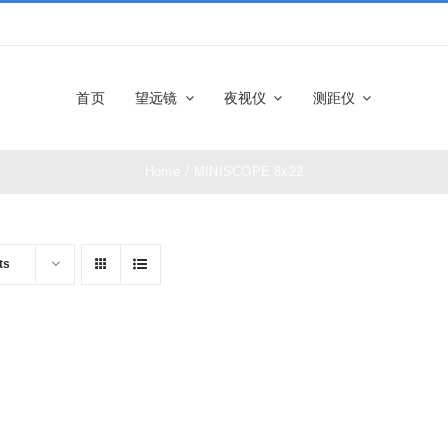
首页
望远镜
夜视仪
测距仪
Home
/
MINISCOPE 8x22
佳能望远镜
博士能望
奥林巴斯望远镜
富士望远
ts
尼康望远镜
徕卡望远
施华洛世奇望远
科娃望远
镜