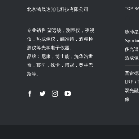
TOP R
北京鸿晟达光电科技有限公司
产品
专业销售 望远镜，测距仪，夜视
脉冲星P
仪，热成像仪，瞄准镜，酒精检
Symbi
测仪等光学电子仪器。
多光谱
品牌：尼康，博士能，施华洛世
热成像
奇，蔡司，徕卡，博冠，奥林巴
普雷德P
斯等。
LRF /
双光融
像