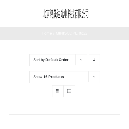
Skip
to
Toggle
content
Navigation
首页
Home
/
MINISCOPE 8x22
望远镜
Sort by
Default Order
夜视仪
Show
16 Products
测距仪