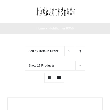
Skip
to
Toggle
content
Navigation
首页
Home
/
Nighthunter 8X56
望远镜
Sort by
Default Order
夜视仪
Show
16 Products
测距仪