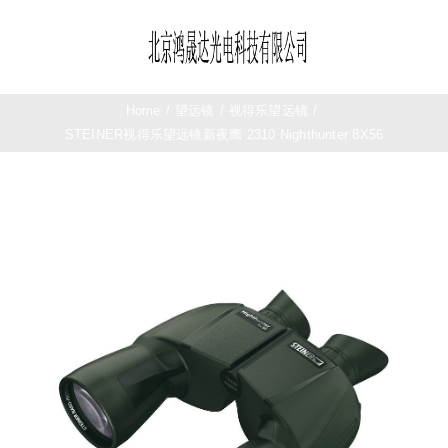
Skip
to
Toggle
content
Navigation
首页
Home
/
望远镜
/
视得乐望远镜
/
STEINER视得乐望远镜新夜鹰 2310 Nighthunter 8X56
望远镜
夜视仪
测距仪