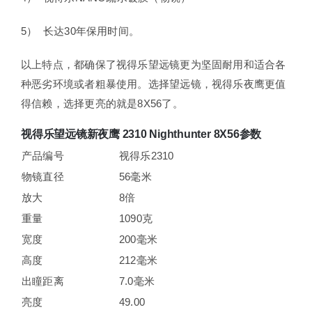
5） 长达30年保用时间。
以上特点，都确保了视得乐望远镜更为坚固耐用和适合各
种恶劣环境或者粗暴使用。选择望远镜，视得乐夜鹰更值
得信赖，选择更亮的就是8X56了。
视得乐望远镜新夜鹰 2310 Nighthunter 8X56参数
产品编号
视得乐2310
物镜直径
56毫米
放大
8倍
重量
1090克
宽度
200毫米
高度
212毫米
出瞳距离
7.0毫米
亮度
49.00