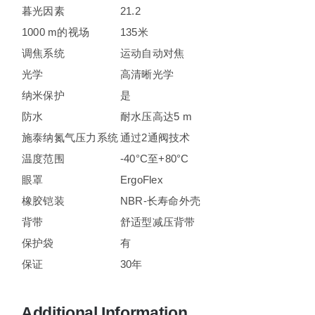
暮光因素
21.2
1000 m的视场
135米
调焦系统
运动自动对焦
光学
高清晰光学
纳米保护
是
防水
耐水压高达5 m
施泰纳氮气压力系统
通过2通阀技术
温度范围
-40°C至+80°C
眼罩
ErgoFlex
橡胶铠装
NBR-长寿命外壳
背带
舒适型减压背带
保护袋
有
保证
30年
Additional Information