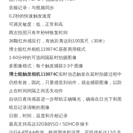
音频记录：与视频同步
0.2秒的快速触发速度
可调灵敏度：低，正常和高
两次拍照只有半秒钟恢复时间
36颗红外感应灯，有效距离达到100英尺（30米）
博士能红外相机119874C昼夜两用模式
1-60分钟的可选间隔延时拍摄图像
多图像模式：每个触发捕获2-3个图像
博士能触发相机119874C
实时动态触发在延时拍摄过程中
仍然有效，因此，只要感觉到动作，就会捕获图像，以防
止在时间间隔之间丢失动作
自动日夜传感器进一步帮助正确曝光，确保在日光下和黑
暗后记录清晰的图像
日期，时间，温度和月相记录
最高支持高达32GB的SD / SDHC存储卡
运行4-8节AA电池，根据用途和设置，可提供长达12个月