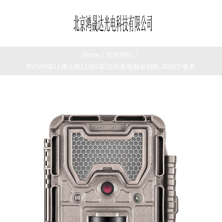
Skip
to
Toggle
content
Navigation
首页
Home
/
红外相机
/
BUSHNELL博士能119874C红外夜视触发相机 2000万像素
望远镜
夜视仪
测距仪