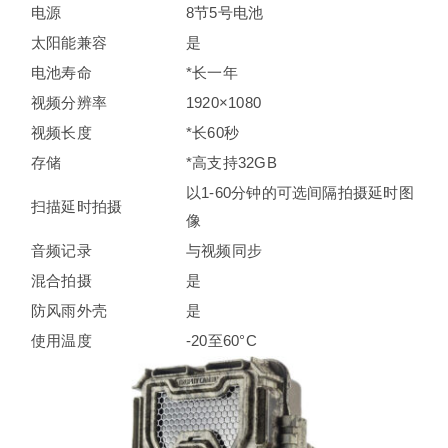
电源
8节5号电池
太阳能兼容
是
电池寿命
*长一年
视频分辨率
1920×1080
视频长度
*长60秒
存储
*高支持32GB
以1-60分钟的可选间隔拍摄延时图
扫描延时拍摄
像
音频记录
与视频同步
混合拍摄
是
防风雨外壳
是
使用温度
-20至60°C