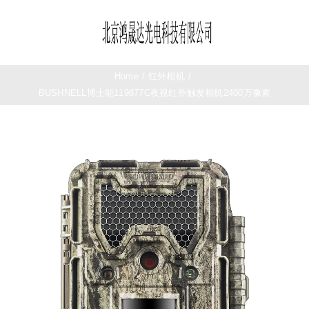
Skip
to
Toggle
content
Navigation
首页
Home
/
红外相机
/
BUSHNELL博士能119877C夜视红外触发相机2400万像素
望远镜
夜视仪
测距仪