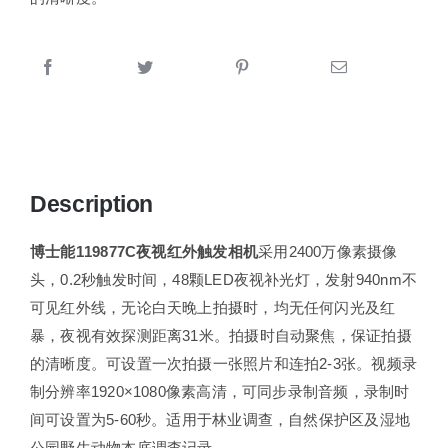
Description
博士能
119877C
夜视红外触发相机
采用2400万像素摄像
头，0.2秒触发时间，48颗LED夜视补光灯，发射940nm不
可见红外线，无论白天晚上拍摄时，均无任何闪光及红
暴，夜视有效探测距离31米。拍摄时自动聚焦，保证拍摄
的清晰度。可设置一次拍摄一张照片和连拍2-3张。视频录
制分辨率1920×1080像素高清，可同步录制音频，录制时
间可设置为5-60秒。适用于林业调查，自然保护区及湿地
公园野生动物本底调查记录。